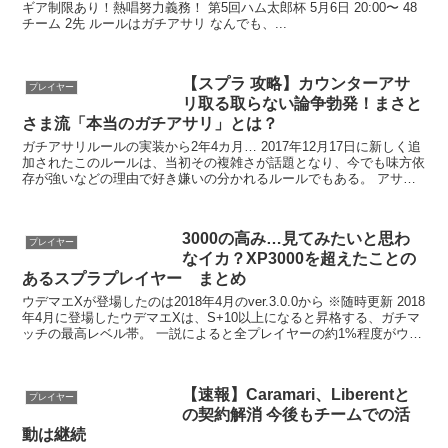
ギア制限あり！熱唱努力義務！ 第5回ハム太郎杯 5月6日 20:00〜 48
チーム 2先 ルールはガチアサリ なんでも、...
【スプラ 攻略】カウンターアサ
プレイヤー
リ取る取らない論争勃発！まさと
さま流「本当のガチアサリ」とは？
ガチアサリルールの実装から2年4カ月… 2017年12月17日に新しく追
加されたこのルールは、当初その複雑さが話題となり、今でも味方依
存が強いなどの理由で好き嫌いの分かれるルールでもある。 アサリ
は一切プレイしないというプレイ...
3000の高み…見てみたいと思わ
プレイヤー
なイカ？XP3000を超えたことの
あるスプラプレイヤー まとめ
ウデマエXが登場したのは2018年4月のver.3.0.0から ※随時更新 2018
年4月に登場したウデマエXは、S+10以上になると昇格する、ガチマ
ッチの最高レベル帯。 一説によると全プレイヤーの約1%程度がウデ
マエX...
【速報】Caramari、Liberentと
プレイヤー
の契約解消 今後もチームでの活
動は継続