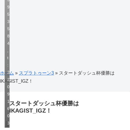
9
5
3
5
8
4
,
t
:
2
ホーム
»
スプラトゥーン3
»
スタートダッシュ杯優勝は
2
IKAGIST_IGZ！
0
9
1
スタートダッシュ杯優勝は
6
IKAGIST_IGZ！
0
3
スプラトゥーン3