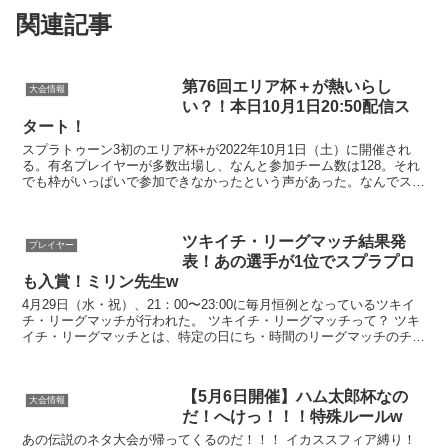
関連記事
第76回エリア杯＋が熱いらし
大会情報
い？！本日10月1日20:50配信ス
タート！
スプラトゥーン3初のエリア杯+が2022年10月1日（土）に開催され
る。有名プレイヤーが多数出場し、なんと参加チーム数は128。それ
でも枠がいっぱいで参加できなかったという声があった。なんでスプ
ラトゥーンではエリアの人気が高いのか？も解説
ツキイチ・リーグマッチ結果発
プレイヤー
表！あの選手が1位でスプラプロ
も入賞！ミリン先生w
4月29日（水・祝）、21：00〜23:00に毎月恒例となっているツキイ
チ・リーグマッチが行われた。 ツキイチ・リーグマッチって？ ツキ
イチ・リーグマッチとは、特定の日にち・時間のリーグマッチのチー
ム（4人1組）で、上位3位ま...
【5月6日開催】ハム太郎杯なの
大会情報
だ！へけっ！！！特殊ルールw
あの伝説のネタ大会が帰ってくるのだ！！！ イカススフィア縛り！