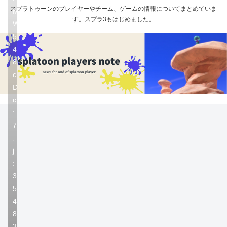
スプラトゥーンのプレイヤーやチーム、ゲームの情報についてまとめていま
M
す。スプラ3もはじめました。
W
5
4
8
c
D
c
:
7
,
j
:
3
5
4
8
3