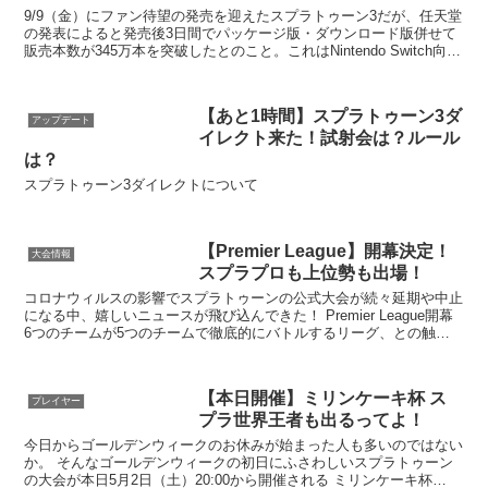
9/9（金）にファン待望の発売を迎えたスプラトゥーン3だが、任天堂
の発表によると発売後3日間でパッケージ版・ダウンロード版併せて
販売本数が345万本を突破したとのこと。これはNintendo Switch向け
のソフトの発売後3日国内販売数としては最多になる。
【あと1時間】スプラトゥーン3ダ
アップデート
イレクト来た！試射会は？ルール
は？
スプラトゥーン3ダイレクトについて
【Premier League】開幕決定！
大会情報
スプラプロも上位勢も出場！
コロナウィルスの影響でスプラトゥーンの公式大会が続々延期や中止
になる中、嬉しいニュースが飛び込んできた！ Premier League開幕
6つのチームが5つのチームで徹底的にバトルするリーグ、との触れ
込みだ。 ...
【本日開催】ミリンケーキ杯 ス
プレイヤー
プラ世界王者も出るってよ！
今日からゴールデンウィークのお休みが始まった人も多いのではない
か。 そんなゴールデンウィークの初日にふさわしいスプラトゥーン
の大会が本日5月2日（土）20:00から開催される ミリンケーキ杯