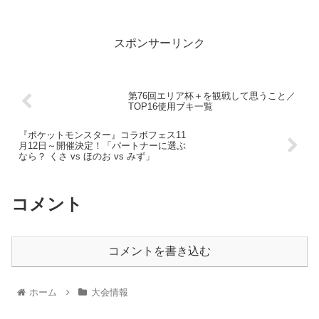
「DetnatioN...
スポンサーリンク
第76回エリア杯＋を観戦して思うこと／
TOP16使用ブキ一覧
『ポケットモンスター』コラボフェス11
月12日～開催決定！「パートナーに選ぶ
なら？ くさ vs ほのお vs みず」
コメント
コメントを書き込む
ホーム
大会情報