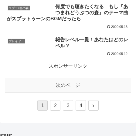
何度でも聴きたくなる もし『あ
スプラ×あつ森
つまれどうぶつの森』のテーマ曲
がスプラトゥーンのBGMだったら…
2020.05.13
報告レベル一覧！あなたはどのレ
プレイヤー
ベル？
2020.05.12
スポンサーリンク
次のページ
1
2
3
4
SNS