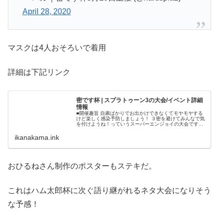
April 28, 2020
マスクは4人おそろいで着用
詳細は下記リンク
密です杯 | スプラトゥーン3の大会/イベント詳細
情報
■開催趣旨 自粛ばかりでお出かけできなくてモヤモヤする
けど楽しく感染予防しましょう！ ３密を避けてみんなで気
を付けようね！っていうスーパーエンジョイの大会です。
■参加申請 申請は下記Google formのリンクからお願いし
ます。 【エントリーフォーム】 出場する４名が揃ってか
ikanakama.ink
ら申請してください。...
おひるねさん制作のポスターもステキだ。
これはハム太郎杯に次ぐ語り継がれるネタ大会になりそう
な予感！