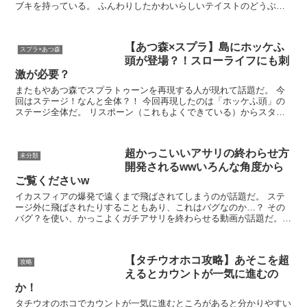
ブキを持っている。 ふんわりしたかわいらしいテイストのどうぶつ
たちがブキを持っているのはかっこ...
【あつ森×スプラ】島にホッケふ
スプラ×あつ森
頭が登場？！スローライフにも刺
激が必要？
またもやあつ森でスプラトゥーンを再現する人が現れて話題だ。 今
回はステージ！なんと全体？！ 今回再現したのは「ホッケふ頭」の
ステージ全体だ。 リスポーン（これもよくできている）からスター
トしてまずは左高台。いく...
超かっこいいアサリの終わらせ方
未分類
開発されるwwいろんな角度から
ご覧くださいw
イカスフィアの爆発で遠くまで飛ばされてしまうのが話題だ。 ステ
ージ外に飛ばされたりすることもあり、これはバグなのか…？ その
バグ？を使い、かっこよくガチアサリを終わらせる動画が話題だ。
別の角度から ...
【タチウオホコ攻略】あそこを超
攻略
えるとカウントが一気に進むの
か！
タチウオのホコでカウントが一気に進むところがあると分かりやすい