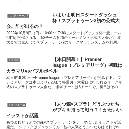
いよいよ明日スタートダッシュ
スプラトゥーン3
杯！スプラトゥーン3初の公式大
会。誰が出るの？
2022年10月9日（日）10:00〜17:30にスタートダッシュ杯一般チーム
部門が開催される。 52チーム参加のトーナメント形式の大会だ。 本
大会では先んじてスプラトゥーン2のリーグマッチシステムを利用
し、8/6にオ...
【本日開幕！】Premier
大会情報
league（プレミアリーグ）初戦は
カラマリvsバブルボベル
本日6/18 20:30〜Premier league（プレミアリーグ）が開幕する。 プ
レミアリーグは本日より7/20まで毎週月・木曜日に行われるリーグ形
式のスプラトゥーン大会だ。 参加チームは6チームで、初日はその
内...
【あつ森×スプラ】どうぶつたち
スプラ×あつ森
がブキを持って戦う？！かわいい
イラストが話題
あつまれどうぶつの森×スプラトゥーンをテーマにしたイラストが話
題だ。 ジャックはジャッジくん、他の人気どうぶつたちはそれぞれ