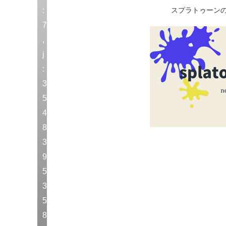
:
スプラトゥーン
7
,
j
:
3
5
4
8
3
9
5
3
5
8