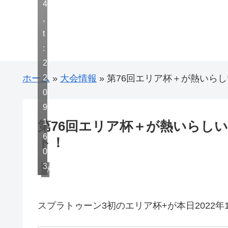
4
,
t
:
2
2
ホーム
»
大会情報
»
第76回エリア杯＋が熱いらしい
0
9
1
第76回エリア杯＋が熱いらしい？
6
ト！
0
3
大会情報
スプラトゥーン3初のエリア杯+が本日2022年