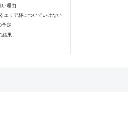
高い理由
するエリア杯についていけない
の予定
の結果