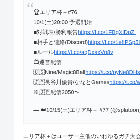
🏆エリア杯＋#76
10/1(土)20:00 予選開始
■対戦表/勝利報告
https://t.co/1FBgXlDpZl
■相手と連絡(Discord)
https://t.co/1efIPSp5
■ルール
https://t.co/aqDxaxVn8v
📺運営配信
🇺🇸Nine/Magic8Ball
https://t.co/pyNe8DH
🇯🇵長谷川優貴/ななとGames
https://t.co
※🇯🇵配信2050〜
— 👑10/15(土)エリア杯＋ #77 (@splatoon
エリア杯＋はユーザー主催のいわゆるガチ大会