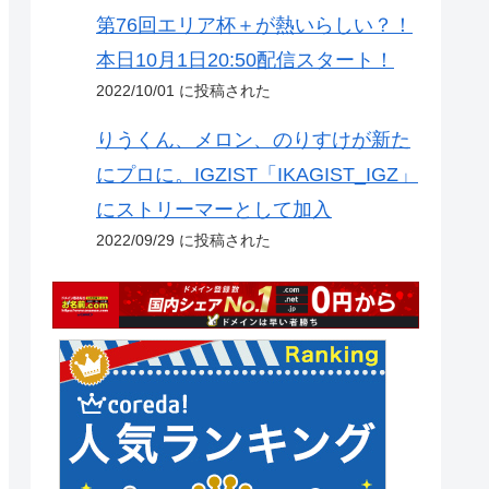
第76回エリア杯＋が熱いらしい？！
本日10月1日20:50配信スタート！
2022/10/01 に投稿された
りうくん、メロン、のりすけが新た
にプロに。IGZIST「IKAGIST_IGZ」
にストリーマーとして加入
2022/09/29 に投稿された