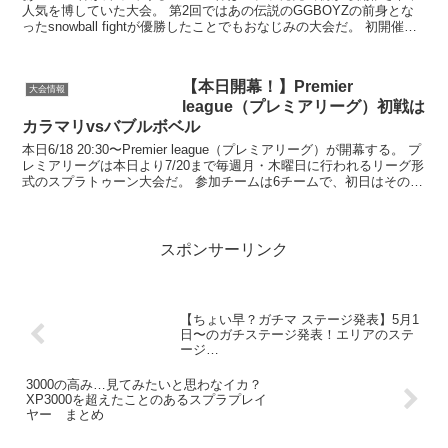
人気を博していた大会。 第2回ではあの伝説のGGBOYZの前身とな
ったsnowball fightが優勝したことでもおなじみの大会だ。 初開催か
ら...
【本日開幕！】Premier
大会情報
league（プレミアリーグ）初戦は
カラマリvsバブルボベル
本日6/18 20:30〜Premier league（プレミアリーグ）が開幕する。 プ
レミアリーグは本日より7/20まで毎週月・木曜日に行われるリーグ形
式のスプラトゥーン大会だ。 参加チームは6チームで、初日はその
内...
スポンサーリンク
【ちょい早？ガチマ ステージ発表】5月1
日〜のガチステージ発表！エリアのステ
ージ…
3000の高み…見てみたいと思わなイカ？
XP3000を超えたことのあるスプラプレイ
ヤー まとめ