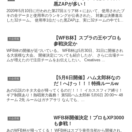
黒ZAPが多い！
2020年5月10日に行われた第27回エリア杯＋において、使用されたブ
キの全データと使用率のランキングが公表された。 対象は決勝進出
した32チーム。 使用率1位だった黒ZAPは、実に32チームの中で18
人が採用するほど...
【WFB杯】スプラの王やプロも
大会情報
参戦決定か
WFB杯の開催が近づいている。 WFB杯は5月30日、31日に開催され
る大規模な大会。 開催決定についても紹介したが、 さらに出場チー
ムが増えたので注目チームをお伝えしたい。 Creatives ...
【5月6日開催】ハム太郎杯なの
大会情報
だ！へけっ！！！特殊ルールw
あの伝説のネタ大会が帰ってくるのだ！！！ イカススフィア縛り！
ギア制限あり！熱唱努力義務！ 第5回ハム太郎杯 5月6日 20:00〜 48
チーム 2先 ルールはガチアサリ なんでも、...
WFB杯開催決定！プロもXP3000
大会情報
も参戦！
あのWFB杯が帰ってくる！ WFB杯はスプラ発売当初から開催され、